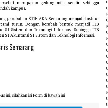
U
rsebut merupakan gedung milik sendiri sehingga
pindah kampus.
U
P
tang perubahan STIE AKA Semarang menjadi Institut
 resmi turun. Dengan berubah bentuk menjadi ITB
, S1 Sistem dan Teknologi Informasi. Sehingga ITB
U
en S1 Akuntansi S1 Sistem dan Teknologi Informasi.
P
U
isnis Semarang
U
U
U
s ini, silahkan isi Form di bawah ini
U
U