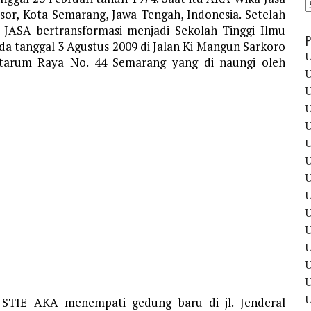
sor, Kota Semarang, Jawa Tengah, Indonesia. Setelah
JASA bertransformasi menjadi Sekolah Tinggi Ilmu
P
a tanggal 3 Agustus 2009 di Jalan Ki Mangun Sarkoro
U
itarum Raya No. 44 Semarang yang di naungi oleh
U
U
U
U
U
U
U
U
U
U
U
U
STIE AKA menempati gedung baru di jl. Jenderal