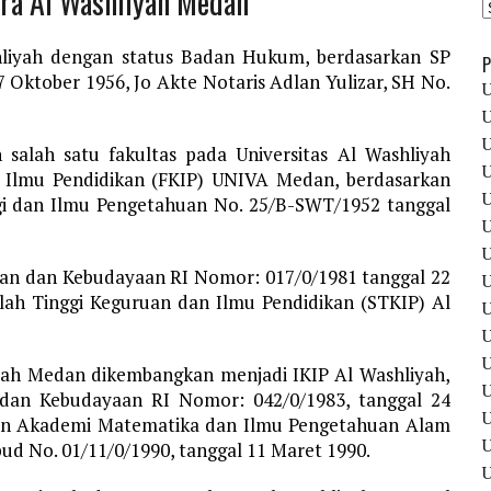
ara Al Washliyah Medan
hliyah dengan status Badan Hukum, berdasarkan SP
P
7 Oktober 1956, Jo Akte Notaris Adlan Yulizar, SH No.
U
U
U
alah satu fakultas pada Universitas Al Washliyah
U
 Ilmu Pendidikan (FKIP) UNIVA Medan, berdasarkan
U
i dan Ilmu Pengetahuan No. 25/B-SWT/1952 tanggal
U
U
kan dan Kebudayaan RI Nomor: 017/0/1981 tanggal 22
U
ah Tinggi Keguruan dan Ilmu Pendidikan (STKIP) Al
U
U
U
yah Medan dikembangkan menjadi IKIP Al Washliyah,
U
 dan Kebudayaan RI Nomor: 042/0/1983, tanggal 24
kan Akademi Matematika dan Ilmu Pengetahuan Alam
U
d No. 01/11/0/1990, tanggal 11 Maret 1990.