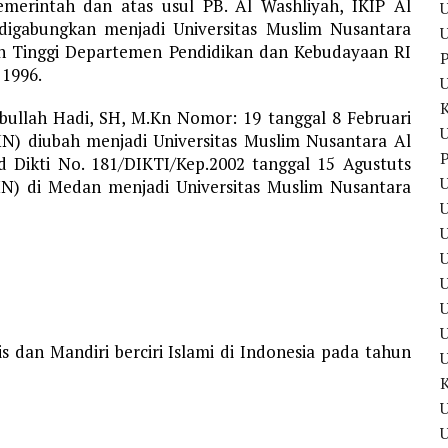
emerintah dan atas usul PB. Al Washliyah, IKIP Al
U
igabungkan menjadi Universitas Muslim Nusantara
U
an Tinggi Departemen Pendidikan dan Kebudayaan RI
P
 1996.
sbullah Hadi, SH, M.Kn Nomor: 19 tanggal 8 Februari
U
N) diubah menjadi Universitas Muslim Nusantara Al
P
 Dikti No. 181/DIKTI/Kep.2002 tanggal 15 Agustuts
U
N) di Medan menjadi Universitas Muslim Nusantara
U
U
U
 dan Mandiri berciri Islami di Indonesia pada tahun
U
U