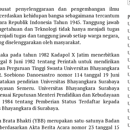
pusat penyelenggaraan dan pengembangan ilmu
cerdaskan kehidupan bangsa sebagaimana tercantum
P
a Republik Indonesia Tahun 1945. Tanggung jawab
U
getahuan dan Teknologi tidak hanya menjadi tugas
U
njadi tugas dan tanggung jawab setiap warga negara,
U
ng diselenggarakan oleh masyarakat.
U
U
maka pada tahun 1982 Kadapol X Jatim menerbitkan
U
ggal 8 Juni 1982 tentang Perintah untuk mendirikan
U
n Perguruan Tinggi Swasta Universitas Bhayangkara
U
 R. Soebiono Danoesastro nomor 114 tanggal 19 Juni
yatakan pendirian Universitas Bhayangkara Surabaya
U
ayasan Semeru. Universitas Bhayangkara Surabaya
U
 sesuai Keputusan Menteri Pendidikan dan Kebudayaan
U
 1984 tentang Pemberian Status Terdaftar kepada
U
s Bhayangkara di Surabaya.
U
an Brata Bhakti (YBB) merupakan satu-satunya Badan
a berdasarkan Akta Berita Acara nomor 23 tanggal 15