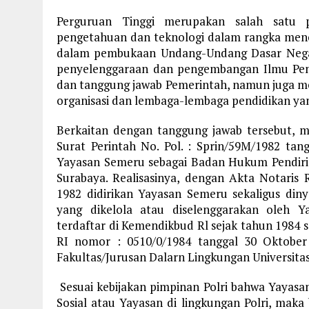
Perguruan Tinggi merupakan salah satu 
pengetahuan dan teknologi dalam rangka men
dalam pembukaan Undang-Undang Dasar Negar
penyelenggaraan dan pengembangan Ilmu Pen
dan tanggung jawab Pemerintah, namun juga me
organisasi dan lembaga-lembaga pendidikan ya
Berkaitan dengan tanggung jawab tersebut, 
Surat Perintah No. Pol. : Sprin/59M/1982 tan
Yayasan Semeru sebagai Badan Hukum Pendiria
Surabaya. Realisasinya, dengan Akta Notaris
1982 didirikan Yayasan Semeru sekaligus din
yang dikelola atau diselenggarakan oleh Y
terdaftar di Kemendikbud Rl sejak tahun 1984
RI nomor : 0510/0/1984 tanggal 30 Oktober
Fakultas/Jurusan Dalarn Lingkungan Universita
Sesuai kebijakan pimpinan Polri bahwa Yayas
Sosial atau Yayasan di lingkungan Polri, mak