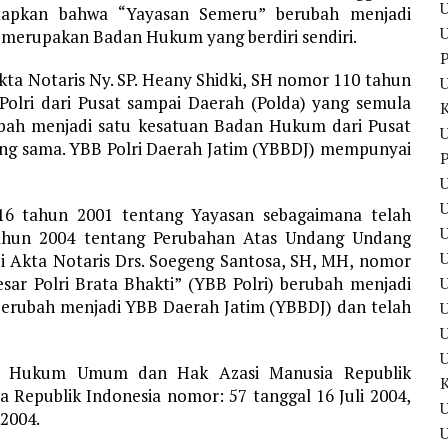
U
tapkan bahwa “Yayasan Semeru” berubah menjadi
U
 merupakan Badan Hukum yang berdiri sendiri.
P
ta Notaris Ny. SP. Heany Shidki, SH nomor 110 tahun
 Polri dari Pusat sampai Daerah (Polda) yang semula
bah menjadi satu kesatuan Badan Hukum dari Pusat
U
ng sama. YBB Polri Daerah Jatim (YBBDJ) mempunyai
P
U
U
 tahun 2001 tentang Yayasan sebagaimana telah
hun 2004 tentang Perubahan Atas Undang Undang
i Akta Notaris Drs. Soegeng Santosa, SH, MH, nomor
sar Polri Brata Bhakti” (YBB Polri) berubah menjadi
U
 berubah menjadi YBB Daerah Jatim (YBBDJ) dan telah
U
asi Hukum Umum dan Hak Azasi Manusia Republik
 Republik Indonesia nomor: 57 tanggal 16 Juli 2004,
U
2004.
U