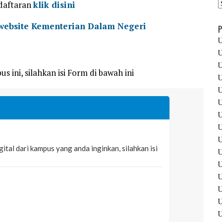
ndaftaran
klik disini
website Kementerian Dalam Negeri
P
U
U
U
s ini, silahkan isi Form di bawah ini
U
U
U
U
U
U
U
U
U
U