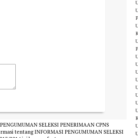
U
U
P
U
P
U
U
U
U
ASI PENGUMUMAN SELEKSI PENERIMAAN CPNS
U
formasi tentang INFORMASI PENGUMUMAN SELEKSI
U