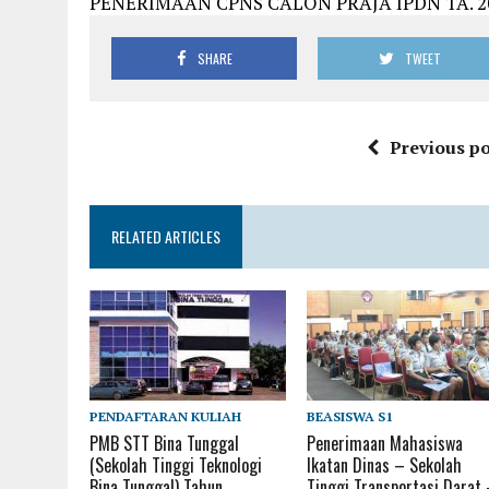
PENERIMAAN CPNS CALON PRAJA IPDN TA. 2013
SHARE
TWEET
Previous po
RELATED ARTICLES
PENDAFTARAN KULIAH
BEASISWA S1
PMB STT Bina Tunggal
Penerimaan Mahasiswa
(Sekolah Tinggi Teknologi
Ikatan Dinas – Sekolah
Bina Tunggal) Tahun
Tinggi Transportasi Darat