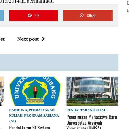
/2014 ini bermanfaat.
PIN
SHARE
st
Next post
BANDUNG
,
PENDAFTARAN
PENDAFTARAN KULIAH
KULIAH
,
PROGRAM SARJANA
Penerimaan Mahasiswa Baru
(S1)
Universitas Aisyiyah
Pendaftaran S1 Sistem
 –
Yogyakarta (UNISA)