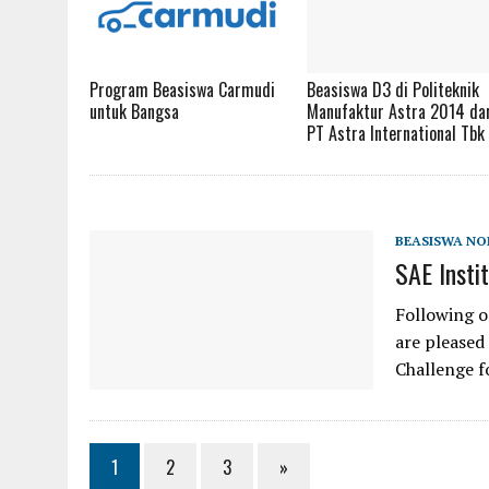
Program Beasiswa Carmudi
Beasiswa D3 di Politeknik
untuk Bangsa
Manufaktur Astra 2014 da
PT Astra International Tbk
BEASISWA NO
SAE Insti
Following o
are pleased
Challenge f
1
2
3
»