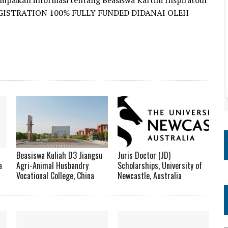
paikan informasi tentang Beasiswa Kartini Inspiratour
 REGISTRATION 100% FULLY FUNDED DIDANAI OLEH
Beasiswa Kuliah D3 Jiangsu
Juris Doctor (JD)
a
Agri-Animal Husbandry
Scholarships, University of
Vocational College, China
Newcastle, Australia