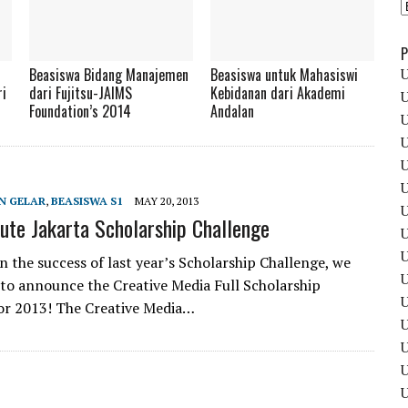
P
Beasiswa Bidang Manajemen
Beasiswa untuk Mahasiswi
U
ri
dari Fujitsu-JAIMS
Kebidanan dari Akademi
U
Foundation’s 2014
Andalan
U
U
U
U
N GELAR
,
BEASISWA S1
MAY 20, 2013
U
tute Jakarta Scholarship Challenge
U
U
n the success of last year’s Scholarship Challenge, we
U
 to announce the Creative Media Full Scholarship
U
or 2013! The Creative Media…
U
U