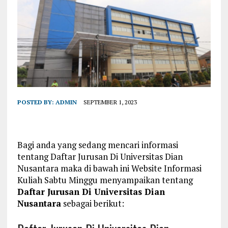
POSTED BY:
ADMIN
SEPTEMBER 1, 2023
Bagi anda yang sedang mencari informasi
tentang Daftar Jurusan Di Universitas Dian
Nusantara maka di bawah ini Website Informasi
Kuliah Sabtu Minggu menyampaikan tentang
Daftar Jurusan Di Universitas Dian
Nusantara
sebagai berikut: