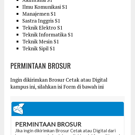
Ilmu Komunikasi S1
Manajemen S1
Sastra Inggris S1
Teknik Elektro S1
Teknik Informatika S1
Teknik Mesin S1
Teknik Sipil S1
PERMINTAAN BROSUR
Ingin dikirimkan Brosur Cetak atau Digital
kampus ini, silahkan isi Form di bawah ini