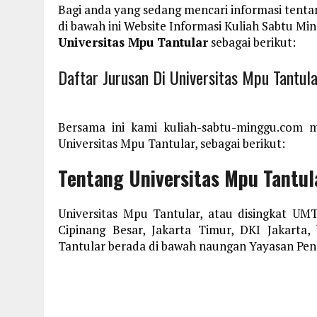
Bagi anda yang sedang mencari informasi tenta
di bawah ini Website Informasi Kuliah Sabtu 
Universitas Mpu Tantular
sebagai berikut:
Daftar Jurusan Di Universitas Mpu Tantul
Bersama ini kami kuliah-sabtu-minggu.com 
Universitas Mpu Tantular, sebagai berikut:
Tentang Universitas Mpu Tantul
Universitas Mpu Tantular, atau disingkat UMT
Cipinang Besar, Jakarta Timur, DKI Jakarta,
Tantular berada di bawah naungan Yayasan Pen