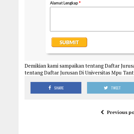
Demikian kami sampaikan tentang Daftar Jurusa
tentang Daftar Jurusan Di Universitas Mpu Tant
SHARE
TWEET
Previous po