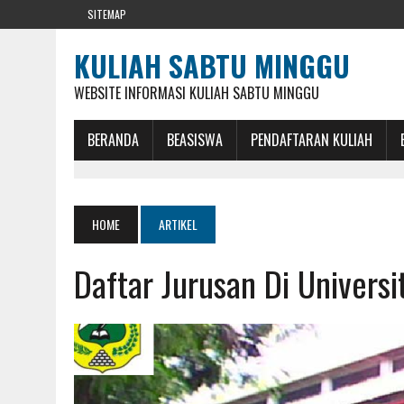
SITEMAP
KULIAH SABTU MINGGU
WEBSITE INFORMASI KULIAH SABTU MINGGU
BERANDA
BEASISWA
PENDAFTARAN KULIAH
HOME
ARTIKEL
Daftar Jurusan Di Univers