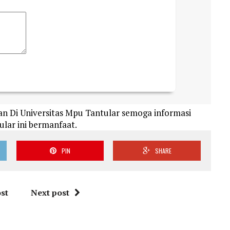
n Di Universitas Mpu Tantular semoga informasi
ular ini bermanfaat.
PIN
SHARE
st
Next post