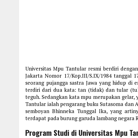
Universitas Mpu Tantular resmi berdiri denga
Jakarta Nomor 17/Kop.III/S.IX/1984 tanggal 
seorang pujangga sastra Jawa yang hidup di 
terdiri dari dua kata: tan (tidak) dan tular (t
teguh. Sedangkan kata mpu merupakan gelar, y
Tantular ialah pengarang buku Sutasoma dan Ar
semboyan Bhinneka Tunggal Ika, yang artin
terdapat pada burung garuda lambang negara R
Program Studi di Universitas Mpu Ta