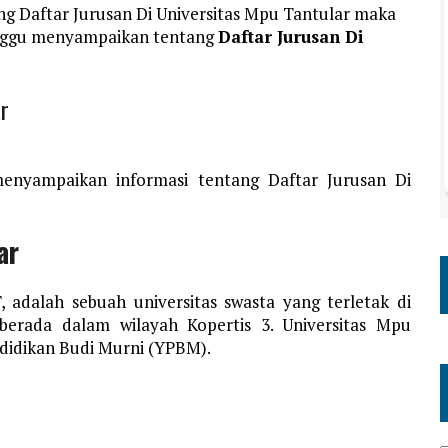
ng Daftar Jurusan Di Universitas Mpu Tantular maka
Minggu menyampaikan tentang
Daftar Jurusan Di
ar
menyampaikan informasi tentang Daftar Jurusan Di
ar
, adalah sebuah universitas swasta yang terletak di
 berada dalam wilayah Kopertis 3. Universitas Mpu
didikan Budi Murni (YPBM).