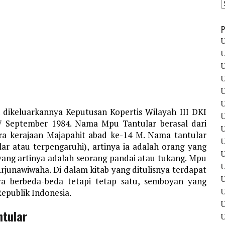
P
U
U
U
U
U
U
n dikeluarkannya Keputusan Kopertis Wilayah III DKI
U
17 September 1984. Nama Mpu Tantular berasal dari
U
era kerajaan Majapahit abad ke-14 M. Nama tantular
U
ular atau terpengaruhi), artinya ia adalah orang yang
U
ang artinya adalah seorang pandai atau tukang. Mpu
U
junawiwaha. Di dalam kitab yang ditulisnya terdapat
U
ya berbeda-beda tetapi tetap satu, semboyan yang
epublik Indonesia.
U
ntular