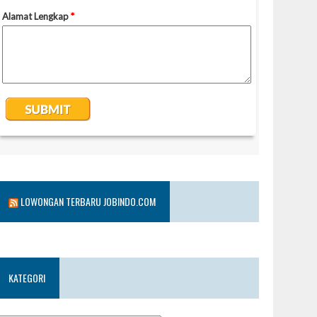
LOWONGAN TERBARU JOBINDO.COM
KATEGORI