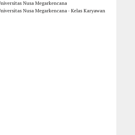
Universitas Nusa Megarkencana
Universitas Nusa Megarkencana - Kelas Karyawan