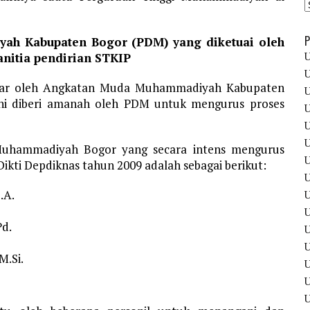
P
ah Kabupaten Bogor (PDM) yang diketuai oleh
U
nitia pendirian STKIP
U
esar oleh Angkatan Muda Muhammadiyah Kabupaten
U
 ini diberi amanah oleh PDM untuk mengurus proses
U
U
U
 Muhammadiyah Bogor yang secara intens mengurus
U
Dikti Depdiknas tahun 2009 adalah sebagai berikut:
U
.A.
U
U
d.
U
U
.Si.
U