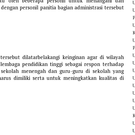
antu oleh beberapa personil untuk menangani dan
U
dengan personil panitia bagian administrasi tersebut
U
P
U
P
U
tersebut dilatarbelakangi keinginan agar di wilayah
U
lembaga pendidikan tinggi sebagai respon terhadap
n sekolah menengah dan guru-guru di sekolah yang
rus dimiliki serta untuk meningkatkan kualitas di
U
U
U
U