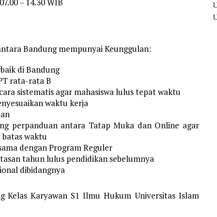
07.00 – 14.30 WIB
santara Bandung mempunyai Keunggulan:
rbaik di Bandung
PT rata-rata B
cara sistematis agar mahasiswa lulus tepat waktu
menyesuaikan waktu kerja
nan
ing perpanduan antara Tatap Muka dan Online agar
 batas waktu
g sama dengan Program Reguler
tasan tahun lulus pendidikan sebelumnya
ional dibidangnya
ng Kelas Karyawan S1 Ilmu Hukum Universitas Islam