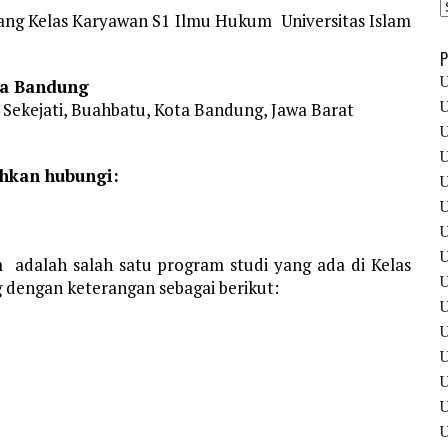
tang Kelas Karyawan S1 Ilmu Hukum Universitas Islam
P
U
ra Bandung
U
, Sekejati, Buahbatu, Kota Bandung, Jawa Barat
U
U
ahkan hubungi:
U
U
U
U
adalah salah satu program studi yang ada di Kelas
U
 dengan keterangan sebagai berikut:
U
U
U
U