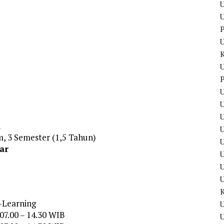
U
U
P
U
P
U
U
n
m, 3 Semester (1,5 Tahun)
U
ar
U
E-Learning
U
07.00 – 14.30 WIB
U