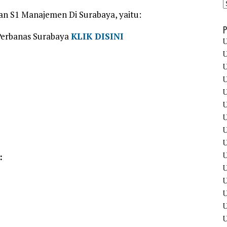
wan S1 Manajemen Di Surabaya, yaitu:
P
Perbanas Surabaya
KLIK DISINI
U
U
U
U
U
U
U
U
U
U
:
U
U
U