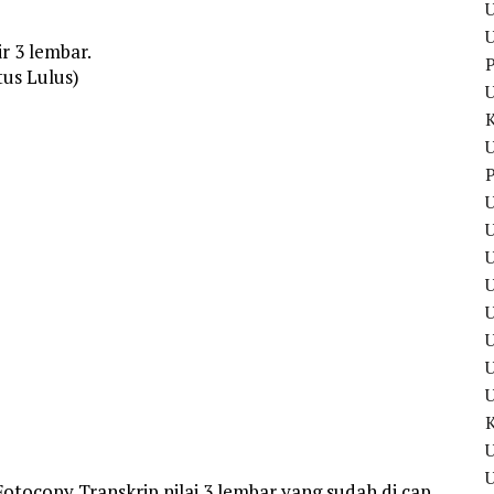
U
U
ir 3 lembar.
P
tus Lulus)
U
P
U
U
U
U
U
U
 Fotocopy Transkrip nilai 3 lembar yang sudah di cap