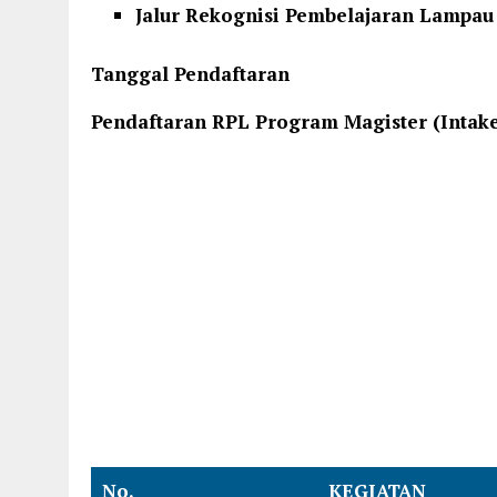
Jalur Rekognisi Pembelajaran Lampau
Tanggal Pendaftaran
Pendaftaran RPL Program Magister (Intak
No.
KEGIATAN