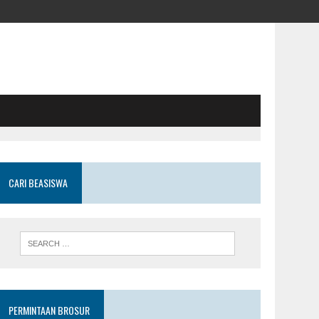
CARI BEASISWA
PERMINTAAN BROSUR