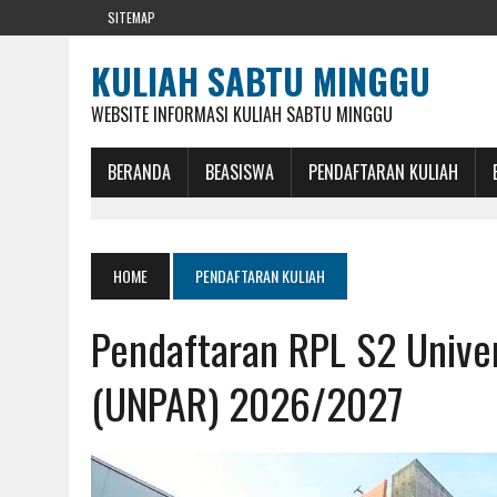
SITEMAP
KULIAH SABTU MINGGU
WEBSITE INFORMASI KULIAH SABTU MINGGU
BERANDA
BEASISWA
PENDAFTARAN KULIAH
HOME
PENDAFTARAN KULIAH
Pendaftaran RPL S2 Univer
(UNPAR) 2026/2027