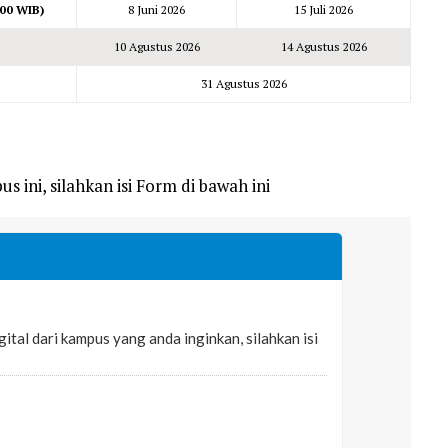
.00 WIB)
8 Juni 2026
15 Juli 2026
10 Agustus 2026
14 Agustus 2026
31 Agustus 2026
s ini, silahkan isi Form di bawah ini