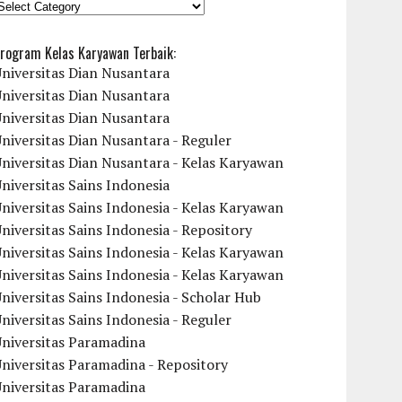
KATEGORI
rogram Kelas Karyawan Terbaik:
niversitas Dian Nusantara
niversitas Dian Nusantara
niversitas Dian Nusantara
niversitas Dian Nusantara - Reguler
niversitas Dian Nusantara - Kelas Karyawan
niversitas Sains Indonesia
niversitas Sains Indonesia - Kelas Karyawan
niversitas Sains Indonesia - Repository
niversitas Sains Indonesia - Kelas Karyawan
niversitas Sains Indonesia - Kelas Karyawan
niversitas Sains Indonesia - Scholar Hub
niversitas Sains Indonesia - Reguler
Universitas Paramadina
niversitas Paramadina - Repository
Universitas Paramadina