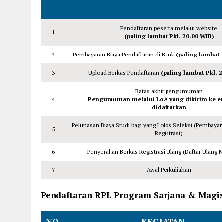
Pendaftaran peserta melalui website
1
(paling lambat Pkl. 20.00 WIB)
2
Pembayaran Biaya Pendaftaran di Bank
(paling lambat 
3
Upload Berkas Pendaftaran
(paling lambat Pkl. 
Batas akhir pengumuman
4
Pengumuman melalui LoA yang dikirim ke e
didaftarkan
Pelunasan Biaya Studi bagi yang Lolos Seleksi (Pembaya
5
Registrasi)
6
Penyerahan Berkas Registrasi Ulang (Daftar Ulang
7
Awal Perkuliahan
Pendaftaran RPL Program Sarjana & Magist
NO.
KEGIATAN