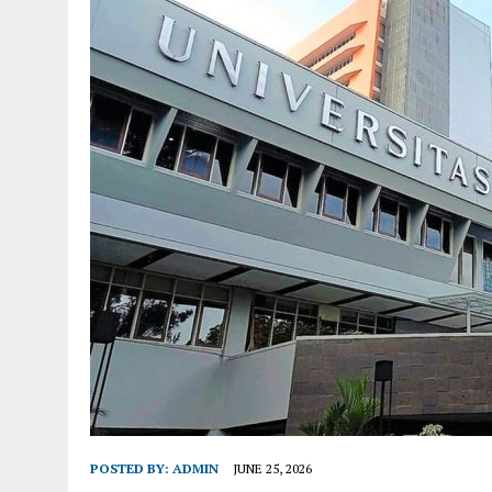
POSTED BY:
ADMIN
JUNE 25, 2026