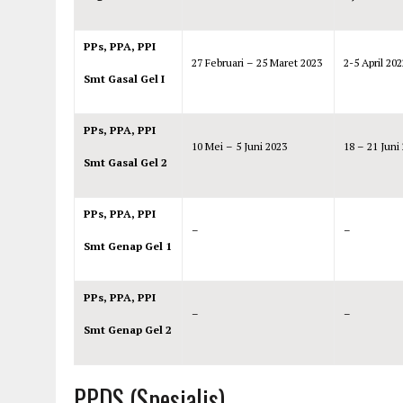
PPs, PPA, PPI
27 Februari – 25 Maret 2023
2-5 April 202
Smt Gasal Gel I
PPs, PPA, PPI
10 Mei – 5 Juni 2023
18 – 21 Juni
Smt Gasal Gel 2
PPs, PPA, PPI
–
–
Smt Genap Gel 1
PPs, PPA, PPI
–
–
Smt Genap Gel 2
PPDS (Spesialis)