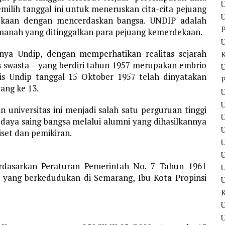
U
emilih tanggal ini untuk meneruskan cita-cita pejuang
U
kaan dengan mencerdaskan bangsa. UNDIP adalah
P
manah yang ditinggalkan para pejuang kemerdekaan.
inya Undip, dengan memperhatikan realitas sejarah
s swasta – yang berdiri tahun 1957 merupakan embrio
U
lis Undip tanggal 15 Oktober 1957 telah dinyatakan
P
ang ke 13.
U
U
 universitas ini menjadi salah satu perguruan tinggi
daya saing bangsa melalui alumni yang dihasilkannya
iset dan pemikiran.
U
U
erdasarkan Peraturan Pemerintah No. 7 Tahun 1961
 yang berkedudukan di Semarang, Ibu Kota Propinsi
U
U