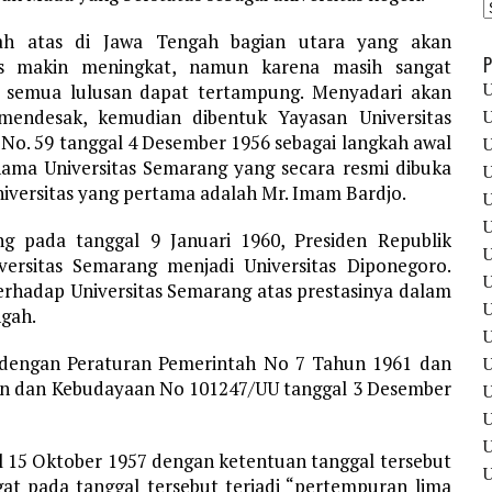
ah atas di Jawa Tengah bagian utara yang akan
P
itas makin meningkat, namun karena masih sangat
U
ak semua lulusan dapat tertampung. Menyadari akan
mendesak, kemudian dibentuk Yayasan Universitas
U
No. 59 tanggal 4 Desember 1956 sebagai langkah awal
U
nama Universitas Semarang yang secara resmi dibuka
U
niversitas yang pertama adalah Mr. Imam Bardjo.
U
U
ng pada tanggal 9 Januari 1960, Presiden Republik
U
versitas Semarang menjadi Universitas Diponegoro.
U
rhadap Universitas Semarang atas prestasinya dalam
U
ngah.
U
 dengan Peraturan Pemerintah No 7 Tahun 1961 dan
U
ran dan Kebudayaan No 101247/UU tanggal 3 Desember
U
U
l 15 Oktober 1957 dengan ketentuan tanggal tersebut
gat pada tanggal tersebut terjadi “pertempuran lima