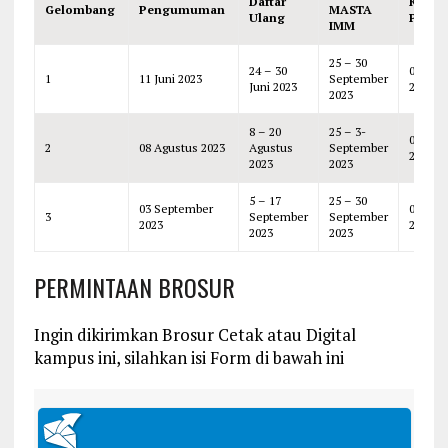
Daftar
KULIA
Gelombang
Pengumuman
MASTA
Ulang
PERD
IMM
25 – 30
24 – 30
02 Okt
1
11 Juni 2023
September
Juni 2023
2023
2023
8 – 20
25 – 3-
02 Okt
2
08 Agustus 2023
Agustus
September
2023
2023
2023
5 – 17
25 – 30
03 September
02 Okt
3
September
September
2023
2023
2023
2023
PERMINTAAN BROSUR
Ingin dikirimkan Brosur Cetak atau Digital
kampus ini, silahkan isi Form di bawah ini