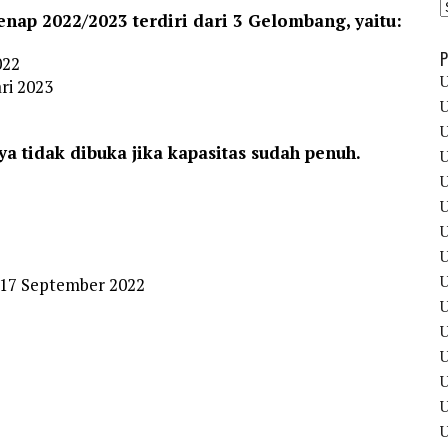
nap 2022/2023 terdiri dari 3 Gelombang, yaitu:
P
022
U
ri 2023
U
U
a tidak dibuka jika kapasitas sudah penuh.
U
U
U
U
U
U
 17 September 2022
U
U
U
U