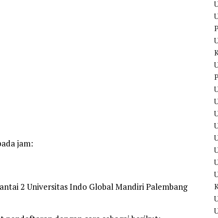
U
U
P
U
P
U
U
U
pada jam:
U
ntai 2 Universitas Indo Global Mandiri Palembang
U
U