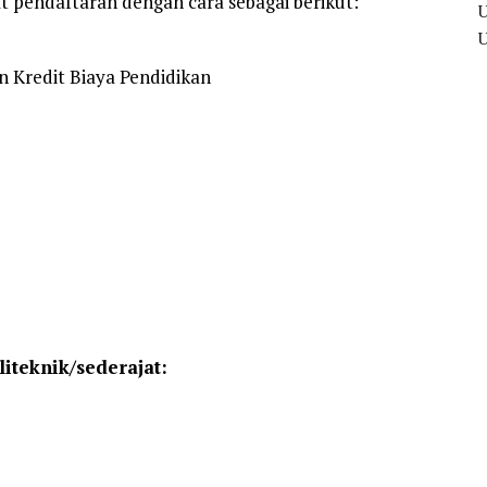
 pendaftaran dengan cara sebagai berikut:
 Kredit Biaya Pendidikan
liteknik/sederajat: