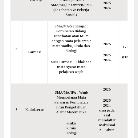
2025
SMA/MA/Pesantren/SMK
2024
(Kesehatan & Pekerja
Sosial)
SMA/MA/Sederajat :
Peminatan Bidang
Kesehatan atau MIPA
dengan mata pelajaran :
2026
Matematika, Kimia dan
17 (Kulia
2
Biologi
Farmasi
+ 2
2025
(Praktiku
2024
SMK Farmasi : Tidak ada
mata syarat mata
pelajaran wajib
2026
SMA/MA/IPA : Wajib
Mempelajari Mata
2025
Pelajaran Peminatan
2024
Ilmu Pengetahuan
3
Kedokteran
usia pada
Alam: Matematika
22
saat
mendaftar
Fisika
maksimal
Kimia
21 Tahun
Biologi