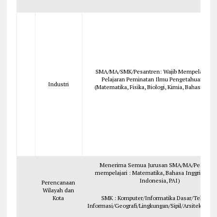
SMA/MA/SMK/Pesantren: Wajib Mempelajari M
Pelajaran Peminatan Ilmu Pengetahuan Ala
Industri
(Matematika, Fisika, Biologi, Kimia, Bahasa Ingg
Menerima Semua Jurusan SMA/MA/Pesantre
mempelajari : Matematika, Bahasa Inggris, Bah
Indonesia, PAI)
Perencanaan
Wilayah dan
Kota
SMK : Komputer/Informatika Dasar/Teknolog
Informasi/Geografi/Lingkungan/Sipil/Arsitektur/G