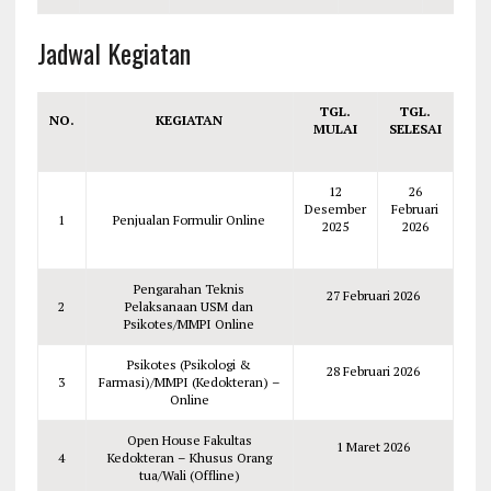
Jadwal Kegiatan
TGL.
TGL.
NO.
KEGIATAN
MULAI
SELESAI
12
26
Desember
Februari
1
Penjualan Formulir Online
2025
2026
Pengarahan Teknis
27 Februari 2026
2
Pelaksanaan USM dan
Psikotes/MMPI Online
Psikotes (Psikologi &
28 Februari 2026
3
Farmasi)/MMPI (Kedokteran) –
Online
Open House Fakultas
1 Maret 2026
4
Kedokteran – Khusus Orang
tua/Wali (Offline)