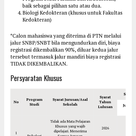
baik sebagai pilihan satu atau dua.
Biologi Kedokteran (khusus untuk Fakultas
Kedokteran)
*Calon mahasiswa yang diterima di PTN melalui
jalur SNBP/SNBT bila mengundurkan diri, biaya
registrasi dikembalikan 90%, diluar kedua jalur
tersebut termasuk
j
alur mandiri biaya registrasi
TIDAK DIKEMBALIKAN.
Persyaratan Khusus
Sem. 1
Syarat
Program
Syarat Jurusan/Asal
No
Tahun
Studi
Sekolah
Jumla
Lulusan
SKS
Tidak ada Mata Pelajaran
Khusus yang wajib
2026
dipelajari. Menerima
1
Psikologi
Semua Jurusan
22