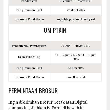
Pendaftaran
1 Februari – 6 Maret 2025
Pengumuman Hasil
27 Maret 2025
Informasi Pendaftaran
snpmb.bppp.kemdikbud.go.id
UM PTKIN
Pendaftaran / Pembayaran
22 April – 28 Mei 2025
10 – 12 Juni 2025 & 14 – 18 Juni
Ujian Tulis (SSE)
2025
Pengumuman Hasil
30 Juni 2025
Informasi Pendaftaran
um.ptkin.ac.id
PERMINTAAN BROSUR
Ingin dikirimkan Brosur Cetak atau Digital
kampus ini, silahkan isi Form di bawah ini