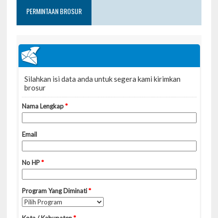
PERMINTAAN BROSUR