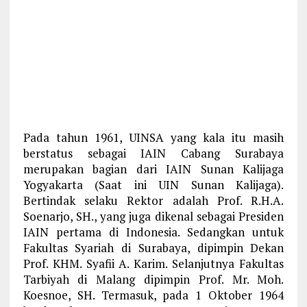
Pada tahun 1961, UINSA yang kala itu masih
berstatus sebagai IAIN Cabang Surabaya
merupakan bagian dari IAIN Sunan Kalijaga
Yogyakarta (Saat ini UIN Sunan Kalijaga).
Bertindak selaku Rektor adalah Prof. R.H.A.
Soenarjo, SH., yang juga dikenal sebagai Presiden
IAIN pertama di Indonesia. Sedangkan untuk
Fakultas Syariah di Surabaya, dipimpin Dekan
Prof. KHM. Syafii A. Karim. Selanjutnya Fakultas
Tarbiyah di Malang dipimpin Prof. Mr. Moh.
Koesnoe, SH. Termasuk, pada 1 Oktober 1964