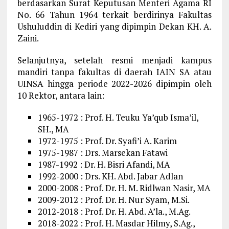
berdasarkan Surat Keputusan Menteri Agama RI
No. 66 Tahun 1964 terkait berdirinya Fakultas
Ushuluddin di Kediri yang dipimpin Dekan KH. A.
Zaini.
Selanjutnya, setelah resmi menjadi kampus
mandiri tanpa fakultas di daerah IAIN SA atau
UINSA hingga periode 2022-2026 dipimpin oleh
10 Rektor, antara lain:
1965-1972 : Prof. H. Teuku Ya’qub Isma’il,
SH., MA
1972-1975 : Prof. Dr. Syafi’i A. Karim
1975-1987 : Drs. Marsekan Fatawi
1987-1992 : Dr. H. Bisri Afandi, MA
1992-2000 : Drs. KH. Abd. Jabar Adlan
2000-2008 : Prof. Dr. H. M. Ridlwan Nasir, MA
2009-2012 : Prof. Dr. H. Nur Syam, M.Si.
2012-2018 : Prof. Dr. H. Abd. A’la., M.Ag.
2018-2022 : Prof. H. Masdar Hilmy, S.Ag.,