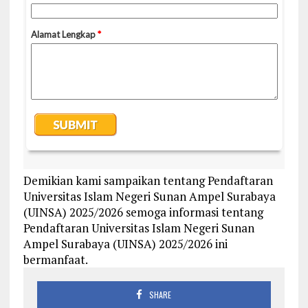
Demikian kami sampaikan tentang Pendaftaran
Universitas Islam Negeri Sunan Ampel Surabaya
(UINSA) 2025/2026 semoga informasi tentang
Pendaftaran Universitas Islam Negeri Sunan
Ampel Surabaya (UINSA) 2025/2026 ini
bermanfaat.
SHARE