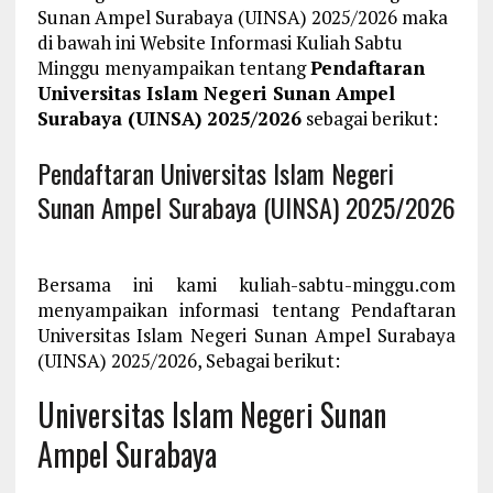
Sunan Ampel Surabaya (UINSA) 2025/2026 maka
di bawah ini Website Informasi Kuliah Sabtu
Minggu menyampaikan tentang
Pendaftaran
Universitas Islam Negeri Sunan Ampel
Surabaya (UINSA) 2025/2026
sebagai berikut:
Pendaftaran Universitas Islam Negeri
Sunan Ampel Surabaya (UINSA) 2025/2026
Bersama ini kami kuliah-sabtu-minggu.com
menyampaikan informasi tentang Pendaftaran
Universitas Islam Negeri Sunan Ampel Surabaya
(UINSA) 2025/2026, Sebagai berikut:
Universitas Islam Negeri Sunan
Ampel Surabaya