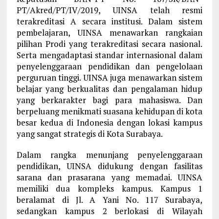
PT/Akred/PT/IV/2019, UINSA telah resmi
terakreditasi A secara institusi. Dalam sistem
pembelajaran, UINSA menawarkan rangkaian
pilihan Prodi yang terakreditasi secara nasional.
Serta mengadaptasi standar internasional dalam
penyelenggaraan pendidikan dan pengelolaan
perguruan tinggi. UINSA juga menawarkan sistem
belajar yang berkualitas dan pengalaman hidup
yang berkarakter bagi para mahasiswa. Dan
berpeluang menikmati suasana kehidupan di kota
besar kedua di Indonesia dengan lokasi kampus
yang sangat strategis di Kota Surabaya.
Dalam rangka menunjang penyelenggaraan
pendidikan, UINSA didukung dengan fasilitas
sarana dan prasarana yang memadai. UINSA
memiliki dua kompleks kampus. Kampus 1
beralamat di Jl. A Yani No. 117 Surabaya,
sedangkan kampus 2 berlokasi di Wilayah