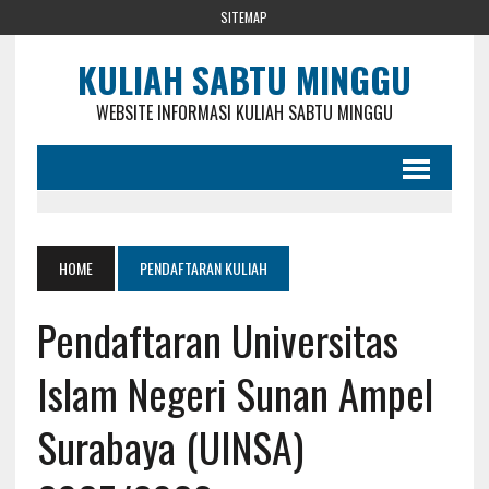
SITEMAP
KULIAH SABTU MINGGU
WEBSITE INFORMASI KULIAH SABTU MINGGU
HOME
PENDAFTARAN KULIAH
Pendaftaran Universitas
Islam Negeri Sunan Ampel
Surabaya (UINSA)