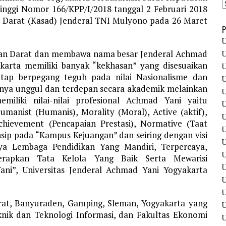
inggi Nomor 166/KPP/I/2018 tanggal 2 Februari 2018
n Darat (Kasad) Jenderal TNI Mulyono pada 26 Maret
P
U
atan Darat dan membawa nama besar Jenderal Achmad
U
akarta memiliki banyak “kekhasan” yang disesuaikan
U
tap berpegang teguh pada nilai Nasionalisme dan
U
anya unggul dan terdepan secara akademik melainkan
U
iliki nilai-nilai profesional Achmad Yani yaitu
U
umanist (Humanis), Morality (Moral), Active (aktif),
U
 Achievement (Pencapaian Prestasi), Normative (Taat
U
insip pada “Kampus Kejuangan” dan seiring dengan visi
U
nya Lembaga Pendidikan Yang Mandiri, Terpercaya,
U
erapkan Tata Kelola Yang Baik Serta Mewarisi
U
ni”, Universitas Jenderal Achmad Yani Yogyakarta
U
arat, Banyuraden, Gamping, Sleman, Yogyakarta yang
U
knik dan Teknologi Informasi, dan Fakultas Ekonomi