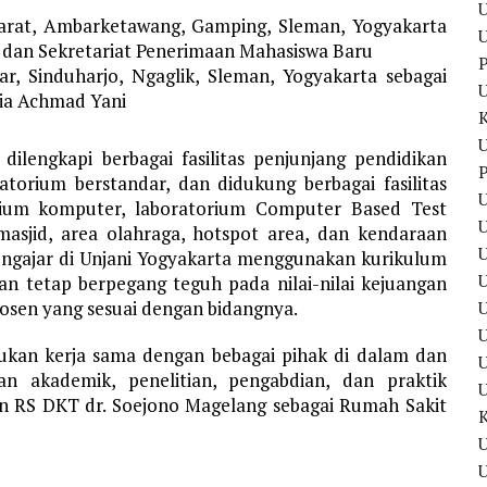
U
Barat, Ambarketawang, Gamping, Sleman, Yogyakarta
U
 dan Sekretariat Penerimaan Mahasiswa Baru
P
r, Sinduharjo, Ngaglik, Sleman, Yogyakarta sebagai
ia Achmad Yani
U
dilengkapi berbagai fasilitas penjunjang pendidikan
P
ratorium berstandar, dan didukung berbagai fasilitas
U
orium komputer, laboratorium Computer Based Test
U
 masjid, area olahraga, hotspot area, dan kendaraan
r mengajar di Unjani Yogyakarta menggunakan kurikulum
n tetap berpegang teguh pada nilai-nilai kejuangan
osen yang sesuai dengan bidangnya.
U
U
akukan kerja sama dengan bebagai pihak di dalam dan
 akademik, penelitian, pengabdian, dan praktik
an RS DKT dr. Soejono Magelang sebagai Rumah Sakit
U
U