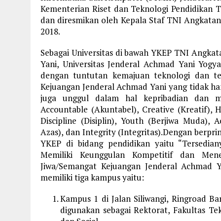
Kementerian Riset dan Teknologi Pendidikan T
dan diresmikan oleh Kepala Staf TNI Angkata
2018.
Sebagai Universitas di bawah YKEP TNI Angk
Yani, Universitas Jenderal Achmad Yani Yogy
dengan tuntutan kemajuan teknologi dan te
Kejuangan Jenderal Achmad Yani yang tidak h
juga unggul dalam hal kepribadian dan mem
Accountable (Akuntabel), Creative (Kreatif), H
Discipline (Disiplin), Youth (Berjiwa Muda),
Azas), dan Integrity (Integritas).Dengan berpr
YKEP di bidang pendidikan yaitu “Tersedia
Memiliki Keunggulan Kompetitif dan Men
Jiwa/Semangat Kejuangan Jenderal Achmad Ya
memiliki tiga kampus yaitu:
Kampus 1 di Jalan Siliwangi, Ringroad B
digunakan sebagai Rektorat, Fakultas Te