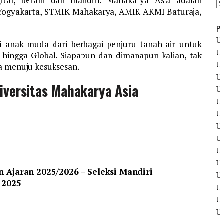
ital, berani dan mandiri. Mahakarya Asia adalah
Yogyakarta, STMIK Mahakarya, AMIK AKMI Baturaja,
P
U
 anak muda dari berbagai penjuru tanah air untuk
U
l hingga Global. Siapapun dan dimanapun kalian, tak
U
 menuju kesuksesan.
U
iversitas Mahakarya Asia
U
U
U
U
U
U
U
 Ajaran 2025/2026 – Seleksi Mandiri
U
 2025
U