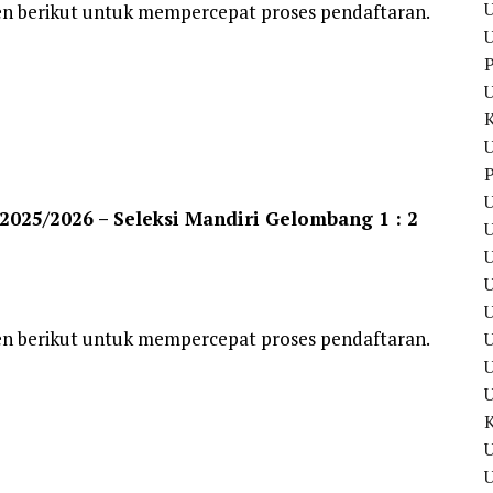
U
en berikut untuk mempercepat proses pendaftaran.
U
P
U
P
U
025/2026 – Seleksi Mandiri Gelombang 1 : 2
U
U
en berikut untuk mempercepat proses pendaftaran.
U
U
U