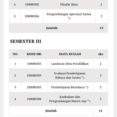
4
100080502
Filsafat Ilmu
2
Pengembangan Apresiasi Sastra
5
200080506
3
*)
Jumlah
1
3
SEMESTER III
NO
KODE MK
MATA KULIAH
sks
1
100080503
Landasan Ilmu Pendidikan
2
Evaluasi Pembelajaran
2
200080509
3
Bahasa dan Sastra *)
3
200080503
Pembelajaran Membaca *)
3
Kurikulum dan
4
200080508
3
Pengembangan Materi Ajar *)
Jumlah
1
1