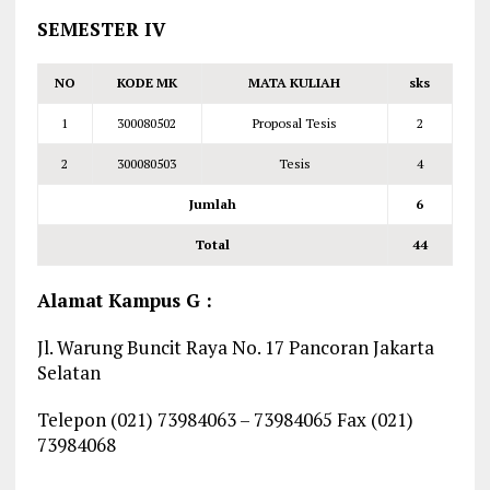
SEMESTER IV
NO
KODE MK
MATA KULIAH
sks
1
300080502
Proposal Tesis
2
2
300080503
Tesis
4
Jumlah
6
Total
44
Alamat Kampus G :
Jl. Warung Buncit Raya No. 17 Pancoran Jakarta
Selatan
Telepon (021) 73984063 – 73984065 Fax (021)
73984068