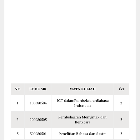
NO
KODE MK
MATA KULIAH
sks
ICT dalamPembelajaranBahasa
1
100080504
2
Indonesia
Pembelajaran Menyimak dan
2
200080505
3
Berbicara
3
300080501
Penelitian Bahasa dan Sastra
3