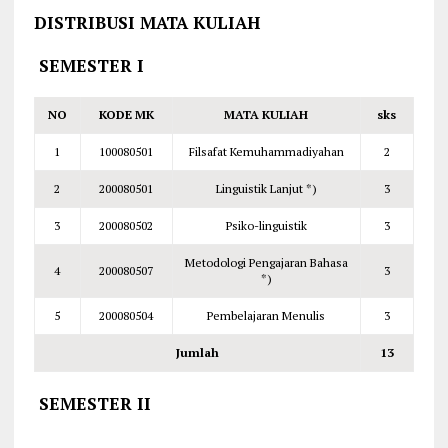
DISTRIBUSI MATA KULIAH
SEMESTER I
NO
KODE MK
MATA KULIAH
sks
1
100080501
Filsafat Kemuhammadiyahan
2
2
200080501
Linguistik Lanjut *)
3
3
200080502
Psiko-linguistik
3
Metodologi Pengajaran Bahasa
4
200080507
3
*)
5
200080504
Pembelajaran Menulis
3
Jumlah
1
3
SEMESTER II