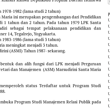
 1978-1982 (lama studi 2 tahun)
P
a Maria ini merupakan pengembangan dari Pendidikan
U
udi 1 tahun dan 2 tahun. Pada tahun 1979 LPK Santa
U
diri sebagai tempat pelaksanaan pendidikan dan
U
ener 14, Tegalrejo, Yogyakarta.
U
 1983-1986 (lama studi 3 tahun)
U
ria meningkat menjadi 3 tahun.
rini (ASMI) Tahun 1987- sekarang.
U
U
U
bentuk dan alih fungsi dari LPK menjadi Perguruan
U
retari dan Manajemen (ASM) Marsudirini Santa Maria
U
U
 memperoleh status Terdaftar untuk Program Studi
U
88.
U
embuka Program Studi Manajemen Relasi Publik pada