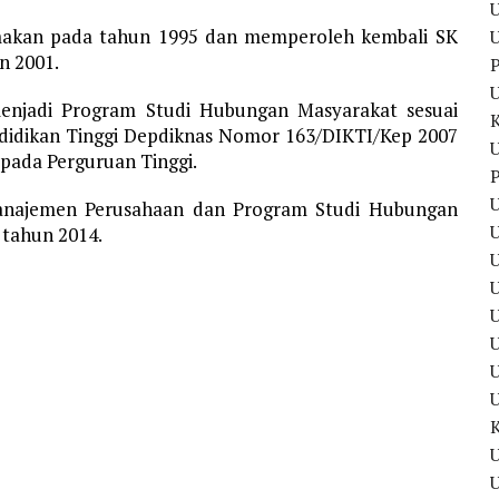
U
amakan pada tahun 1995 dan memperoleh kembali SK
U
n 2001.
P
menjadi Program Studi Hubungan Masyarakat sesuai
ndidikan Tinggi Depdiknas Nomor 163/DIKTI/Kep 2007
U
 pada Perguruan Tinggi.
P
U
 Manajemen Perusahaan dan Program Studi Hubungan
U
 tahun 2014.
U
U
U
U