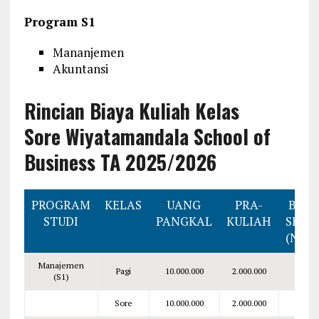
Program S1
Mananjemen
Akuntansi
Rincian Biaya Kuliah Kelas
Sore
Wiyatamandala School of
Business
TA 2025/2026
PROGRAM
KELAS
UANG
PRA-
BIAYA
STUDI
PANGKAL
KULIAH
SEME
(NOR
Manajemen
Pagi
10.000.000
2.000.000
4.500
(S1)
Sore
10.000.000
2.000.000
5.500