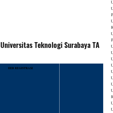
U
U
P
U
P
 Universitas Teknologi Surabaya TA
U
U
HER REGISTRASI
U
U
U
U