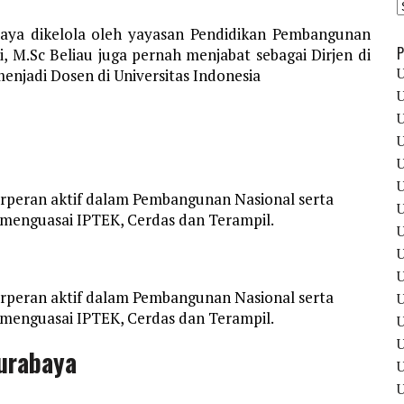
baya dikelola oleh yayasan Pendidikan Pembangunan
P
, M.Sc Beliau juga pernah menjabat sebagai Dirjen di
U
enjadi Dosen di Universitas Indonesia
U
U
U
U
U
erperan aktif dalam Pembangunan Nasional serta
U
, menguasai IPTEK, Cerdas dan Terampil.
U
U
U
erperan aktif dalam Pembangunan Nasional serta
U
, menguasai IPTEK, Cerdas dan Terampil.
U
Surabaya
U