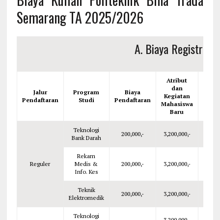
Semarang TA 2025/2026
A. Biaya Registrasi
Atribut
Gelo
dan
Jalur
Program
Biaya
Kegiatan
Pendaftaran
Studi
Pendaftaran
(Pot
Mahasiswa
5
Baru
Teknologi
200,000,-
3,200,000,-
7,500
Bank Darah
Rekam
Reguler
Medis &
200,000,-
3,200,000,-
7,500
Info. Kes
Teknik
200,000,-
3,200,000,-
7,500
Elektromedik
Teknologi
–
3,200,000,-
7,500