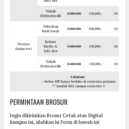
Info. Kes
Teknik
3.000.000
150,000,-
20
Elektromedik
Teknologi
3.000.000
200,000,-
20
Bank Darah
Rekam
Prestasi
Medis &
3.000.000
150,000,-
20
(tanpa tes)
Info. Kes
Teknik
3.000.000
150,000,-
20
Elektromedik
Catatan:
– Bebas SPP hanya berlaku di semester pertama
** Jumlah SKS sampai semester 5
PERMINTAAN BROSUR
Ingin dikirimkan Brosur Cetak atau Digital
kampus ini, silahkan isi Form di bawah ini