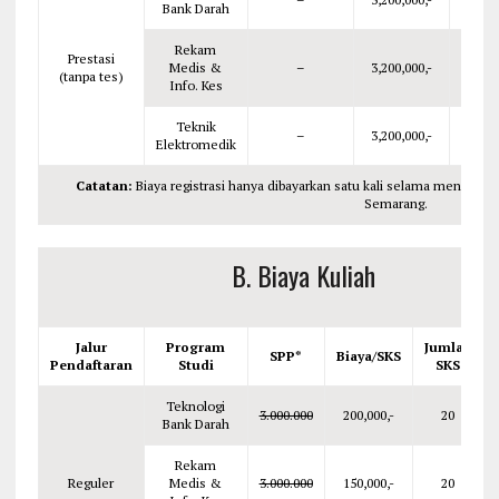
Bank Darah
Rekam
Prestasi
Medis &
–
3,200,000,-
7,500
(tanpa tes)
Info. Kes
Teknik
–
3,200,000,-
7,500
Elektromedik
Catatan:
Biaya registrasi hanya dibayarkan satu kali selama menempuh
Semarang.
B. Biaya Kuliah
Jalur
Program
Jumlah
SPP*
Biaya/SKS
Pendaftaran
Studi
SKS
Teknologi
3.000.000
200,000,-
20
Bank Darah
Rekam
Reguler
Medis &
3.000.000
150,000,-
20