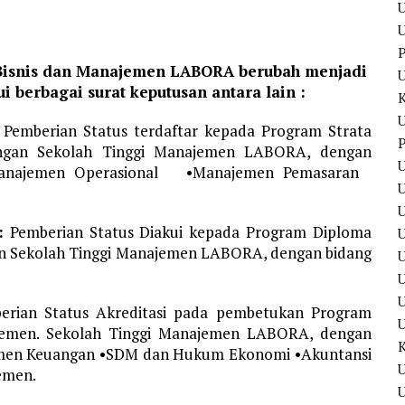
U
U
P
Bisnis dan Manajemen LABORA berubah menjadi
berbagai surat keputusan antara lain :
U
Pemberian Status terdaftar kepada Program Strata
P
ungan Sekolah Tinggi Manajemen LABORA, dengan
U
Manajemen Operasional •Manajemen Pemasaran
U
:
Pemberian Status Diakui kepada Program Diploma
gan Sekolah Tinggi Manajemen LABORA, dengan bidang
U
U
rian Status Akreditasi pada pembetukan Program
ajemen. Sekolah Tinggi Manajemen LABORA, dengan
emen Keuangan •SDM dan Hukum Ekonomi •Akuntansi
U
emen.
U