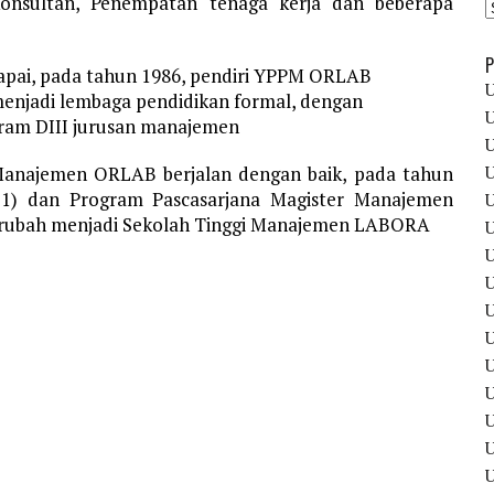
onsultan, Penempatan tenaga kerja dan beberapa
P
capai, pada tahun 1986, pendiri YPPM ORLAB
U
enjadi lembaga pendidikan formal, dengan
U
am DIII jurusan manajemen
U
U
Manajemen ORLAB berjalan dengan baik, pada tahun
S1) dan Program Pascasarjana Magister Manajemen
U
ubah menjadi Sekolah Tinggi Manajemen LABORA
U
U
U
U
U
U
U
U