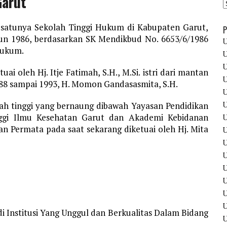
Garut
satunya Sekolah Tinggi Hukum di Kabupaten Garut,
P
hun 1986, berdasarkan SK Mendikbud No. 6653/6/1986
U
Hukum.
U
U
i oleh Hj. Itje Fatimah, S.H., M.Si. istri dari mantan
U
88 sampai 1993, H. Momon Gandasasmita, S.H.
U
U
h tinggi yang bernaung dibawah Yayasan Pendidikan
nggi Ilmu Kesehatan Garut dan Akademi Kebidanan
U
n Permata pada saat sekarang diketuai oleh Hj. Mita
U
U
U
U
U
U
i Institusi Yang Unggul dan Berkualitas Dalam Bidang