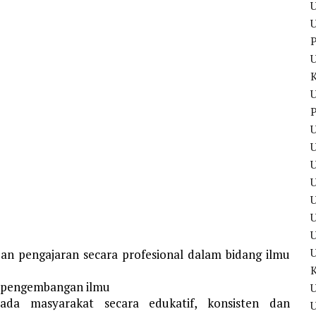
U
U
P
U
P
U
U
U
U
n pengajaran secara profesional dalam bidang ilmu
g pengembangan ilmu
U
ada masyarakat secara edukatif, konsisten dan
U