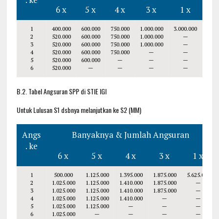
6 x
5 x
4 x
3 x
1 x
1
400.000
600.000
750.000
1.000.000
3.000.000
2
520.000
600.000
750.000
1.000.000
—
3
520.000
600.000
750.000
1.000.000
—
4
520.000
600.000
750.000
—
—
5
520.000
600.000
—
—
—
6
520.000
—
—
—
—
B.2. Tabel Angsuran SPP di STIE IGI
Untuk Lulusan S1 dsbnya melanjutkan ke S2 (MM)
Angs
Banyaknya & Jumlah Angsuran
. ke
6 x
5 x
4 x
3 x
1 x
1
500.000
1.125.000
1.395.000
1.875.000
5.625.000
2
1.025.000
1.125.000
1.410.000
1.875.000
—
3
1.025.000
1.125.000
1.410.000
1.875.000
—
4
1.025.000
1.125.000
1.410.000
—
—
5
1.025.000
1.125.000
—
—
—
6
1.025.000
—
—
—
—