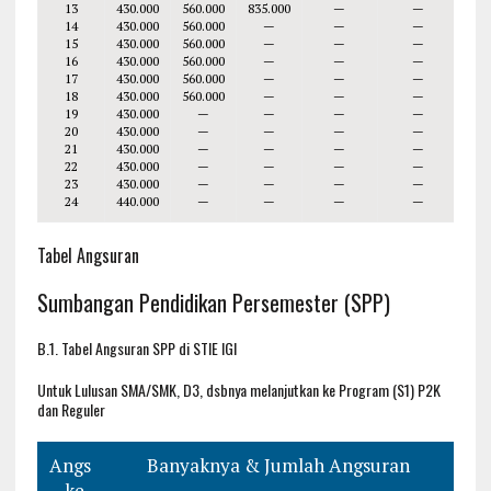
13
430.000
560.000
835.000
—
—
14
430.000
560.000
—
—
—
15
430.000
560.000
—
—
—
16
430.000
560.000
—
—
—
17
430.000
560.000
—
—
—
18
430.000
560.000
—
—
—
19
430.000
—
—
—
—
20
430.000
—
—
—
—
21
430.000
—
—
—
—
22
430.000
—
—
—
—
23
430.000
—
—
—
—
24
440.000
—
—
—
—
Tabel Angsuran
Sumbangan Pendidikan Persemester (SPP)
B.1. Tabel Angsuran SPP di STIE IGI
Untuk Lulusan SMA/SMK, D3, dsbnya melanjutkan ke Program (S1) P2K
dan Reguler
Angs
Banyaknya & Jumlah Angsuran
. ke