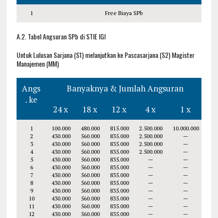
1
Free Biaya SPb
A.2. Tabel Angsuran SPb di STIE IGI
Untuk Lulusan Sarjana (S1) melanjutkan ke Pascasarjana (S2) Magister
Manajemen (MM)
Angs
Banyaknya & Jumlah Angsuran
. ke
24 x
18 x
12 x
4 x
1 x
1
100.000
480.000
815.000
2.500.000
10.000.000
2
430.000
560.000
835.000
2.500.000
—
3
430.000
560.000
835.000
2.500.000
—
4
430.000
560.000
835.000
2.500.000
—
5
430.000
560.000
835.000
—
—
6
430.000
560.000
835.000
—
—
7
430.000
560.000
835.000
—
—
8
430.000
560.000
835.000
—
—
9
430.000
560.000
835.000
—
—
10
430.000
560.000
835.000
—
—
11
430.000
560.000
835.000
—
—
12
430.000
560.000
835.000
—
—