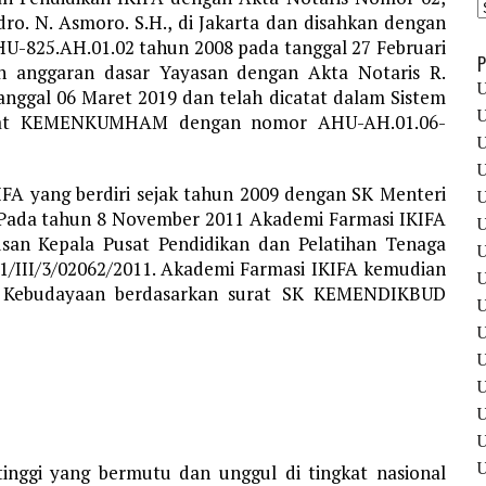
ro. N. Asmoro. S.H., di Jakarta dan disahkan dengan
25.AH.01.02 tahun 2008 pada tanggal 27 Februari
P
an anggaran dasar Yayasan dengan Akta Notaris R.
U
tanggal 06 Maret 2019 dan telah dicatat dalam Sistem
U
urat KEMENKUMHAM dengan nomor AHU-AH.01.06-
U
U
IFA yang berdiri sejak tahun 2009 dengan SK Menteri
U
 Pada tahun 8 November 2011 Akademi Farmasi IKIFA
U
san Kepala Pusat Pendidikan dan Pelatihan Tenaga
U
1/III/3/02062/2011. Akademi Farmasi IKIFA kemudian
U
an Kebudayaan berdasarkan surat SK KEMENDIKBUD
U
U
U
U
U
tinggi yang bermutu dan unggul di tingkat nasional