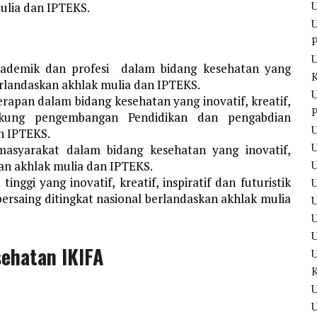
U
ulia dan IPTEKS.
U
P
kademik dan profesi dalam bidang kesehatan yang
k berlandaskan akhlak mulia dan IPTEKS.
U
rapan dalam bidang kesehatan yang inovatif, kreatif,
P
dukung pengembangan Pendidikan dan pengabdian
U
n IPTEKS.
U
asyarakat dalam bidang kesehatan yang inovatif,
skan akhlak mulia dan IPTEKS.
ggi yang inovatif, kreatif, inspiratif dan futuristik
rsaing ditingkat nasional berlandaskan akhlak mulia
U
U
sehatan IKIFA
U
U