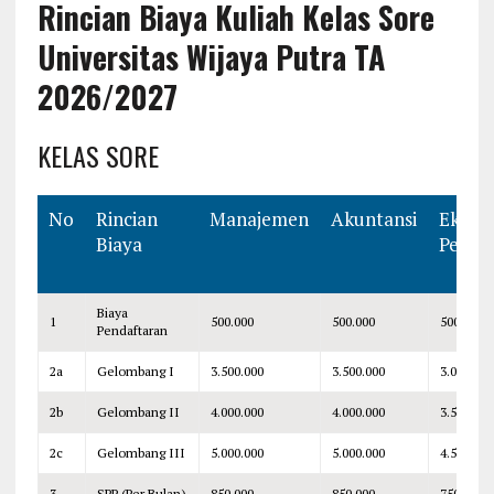
Rincian Biaya Kuliah Kelas Sore
Universitas Wijaya Putra TA
2026/2027
KELAS SORE
No
Rincian
Manajemen
Akuntansi
Ekono
Biaya
Pemba
Biaya
1
500.000
500.000
500.000
Pendaftaran
2a
Gelombang I
3.500.000
3.500.000
3.000.000
2b
Gelombang II
4.000.000
4.000.000
3.500.000
2c
Gelombang III
5.000.000
5.000.000
4.500.000
3
SPP (Per Bulan)
850.000
850.000
750.000