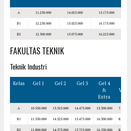
A
11.250.000
14.025.000
15.175.000
B1
12.250.000
15.025.000
16.175.000
B2
12.300.000
15.075.000
16.225.000
FAKULTAS TEKNIK
Teknik Industri
Kelas
Gel 1
Gel 2
Gel 3
Gel 4
Smt
&
V–VI
Extra
A
10.550.000
13.325.000
14.475.000
15.300.000
7.300.00
B1
11.550.000
14.325.000
15.475.000
16.300.000
8.300.00
B2
11.800.000
14.575.000
15.725.000
16.550.000
8.550.00