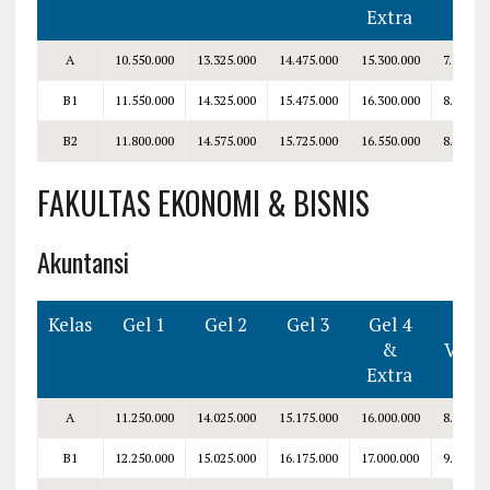
Extra
A
10.550.000
13.325.000
14.475.000
15.300.000
7.300.00
B1
11.550.000
14.325.000
15.475.000
16.300.000
8.300.00
B2
11.800.000
14.575.000
15.725.000
16.550.000
8.550.00
FAKULTAS EKONOMI & BISNIS
Akuntansi
Kelas
Gel 1
Gel 2
Gel 3
Gel 4
Smt
&
V–VI
Extra
A
11.250.000
14.025.000
15.175.000
16.000.000
8.000.00
B1
12.250.000
15.025.000
16.175.000
17.000.000
9.000.00