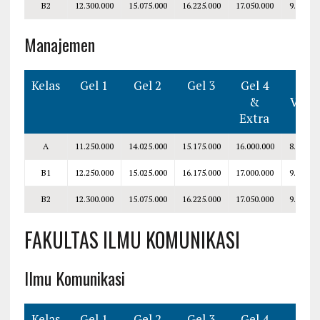
B2
12.300.000
15.075.000
16.225.000
17.050.000
9.050.00
Manajemen
Kelas
Gel 1
Gel 2
Gel 3
Gel 4
Smt
&
V–VI
Extra
A
11.250.000
14.025.000
15.175.000
16.000.000
8.000.00
B1
12.250.000
15.025.000
16.175.000
17.000.000
9.000.00
B2
12.300.000
15.075.000
16.225.000
17.050.000
9.050.00
FAKULTAS ILMU KOMUNIKASI
Ilmu Komunikasi
Kelas
Gel 1
Gel 2
Gel 3
Gel 4
Smt