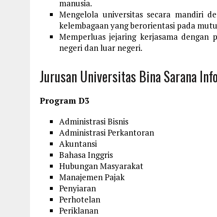
manusia.
Mengelola universitas secara mandiri d
kelembagaan yang berorientasi pada mutu
Memperluas jejaring kerjasama dengan p
negeri dan luar negeri.
Jurusan Universitas Bina Sarana Inf
Program D3
Administrasi Bisnis
Administrasi Perkantoran
Akuntansi
Bahasa Inggris
Hubungan Masyarakat
Manajemen Pajak
Penyiaran
Perhotelan
Periklanan