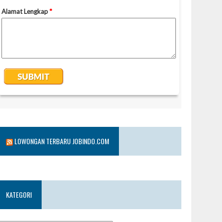
LOWONGAN TERBARU JOBINDO.COM
KATEGORI