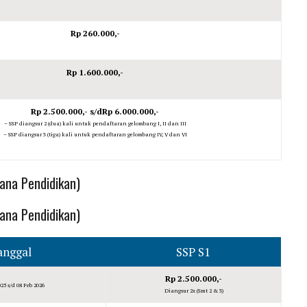
Rp 260.000,-
Rp 1.600.000,-
Rp 2.500.000,- s/dRp 6.000.000,-
– SSP diangsur 2 (dua) kali untuk pendaftaran gelombang I, II dan III
– SSP diangsur 3 (tiga) kali untuk pendaftaran gelombang IV, V dan VI
na Pendidikan)
na Pendidikan)
anggal
SSP S1
Rp 2.500.000,-
25 s/d 08 Feb 2026
Diangsur 2x (Smt 2 & 3)