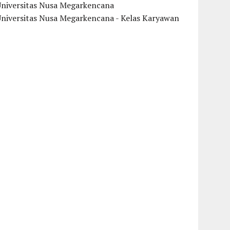
Universitas Nusa Megarkencana
Universitas Nusa Megarkencana - Kelas Karyawan