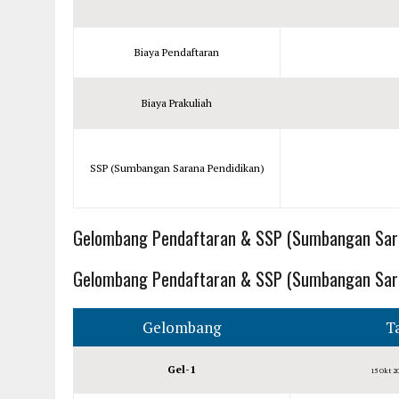
Biaya Pendaftaran
Biaya Prakuliah
SSP (Sumbangan Sarana Pendidikan)
Gelombang Pendaftaran & SSP (Sumbangan Sara
Gelombang Pendaftaran & SSP (Sumbangan Sara
Gelombang
T
Gel-1
15 Okt 20