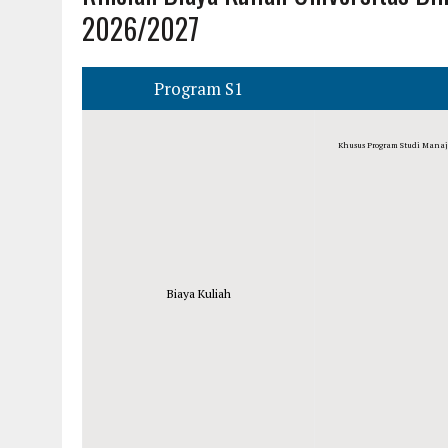
2026/2027
Program S1
Khusus Program Studi Manaje
Biaya Kuliah