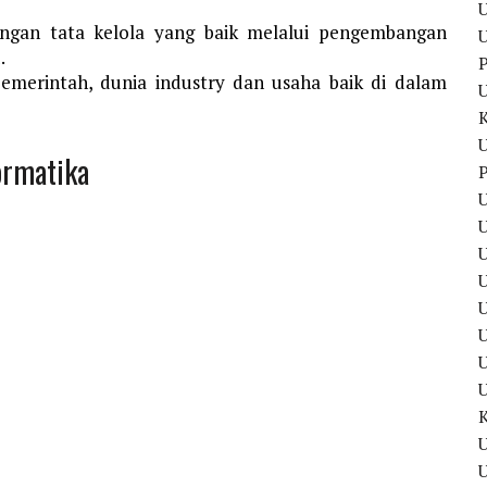
U
engan tata kelola yang baik melalui pengembangan
U
.
P
emerintah, dunia industry dan usaha baik di dalam
U
ormatika
P
U
U
U
U
U
U