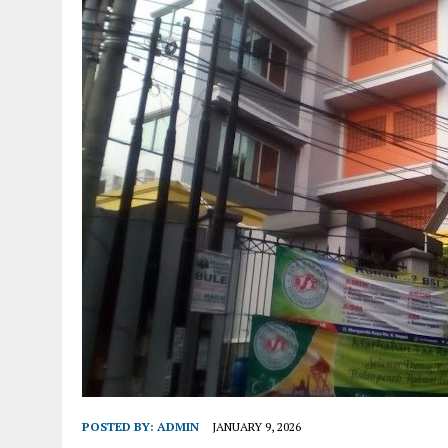
POSTED BY:
ADMIN
JANUARY 9, 2026