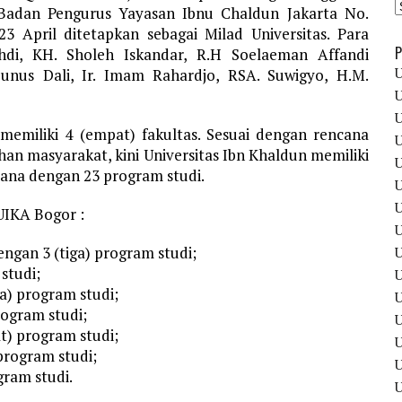
 Badan Pengurus Yayasan Ibnu Chaldun Jakarta No.
3 April ditetapkan sebagai Milad Universitas. Para
P
hdi, KH. Sholeh Iskandar, R.H Soelaeman Affandi
U
junus Dali, Ir. Imam Rahardjo, RSA. Suwigyo, H.M.
U
U
 memiliki 4 (empat) fakultas. Sesuai dengan rencana
U
n masyarakat, kini Universitas Ibn Khaldun memiliki
U
rjana dengan 23 program studi.
U
U
UIKA Bogor :
U
ngan 3 (tiga) program studi;
U
studi;
U
ga) program studi;
U
ogram studi;
U
t) program studi;
program studi;
U
gram studi.