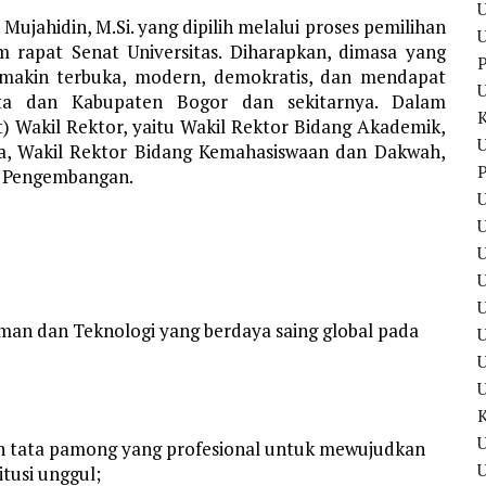
U
 Mujahidin, M.Si. yang dipilih melalui proses pemilihan
U
 rapat Senat Universitas. Diharapkan, dimasa yang
P
emakin terbuka, modern, demokratis, dan mendapat
ta dan Kabupaten Bogor dan sekitarnya. Dalam
 Wakil Rektor, yaitu Wakil Rektor Bidang Akademik,
U
a, Wakil Rektor Bidang Kemahasiswaan dan Dakwah,
P
n Pengembangan.
U
U
U
laman dan Teknologi yang berdaya saing global pada
U
U
n tata pamong yang profesional untuk mewujudkan
U
itusi unggul;