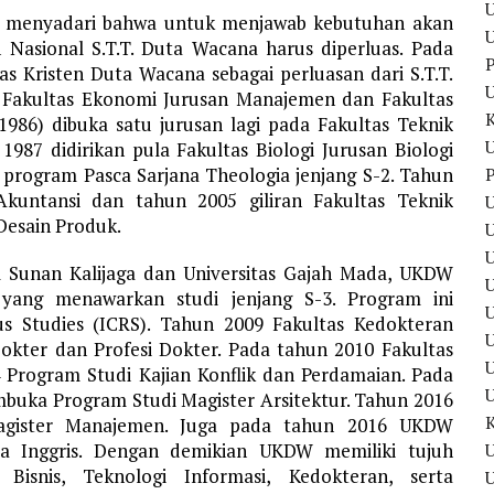
U
ut menyadari bahwa untuk menjawab kebutuhan akan
U
Nasional S.T.T. Duta Wacana harus diperluas. Pada
P
as Kristen Duta Wacana sebagai perluasan dari S.T.T.
 Fakultas Ekonomi Jurusan Manajemen dan Fakultas
1986) dibuka satu jurusan lagi pada Fakultas Teknik
U
1987 didirikan pula Fakultas Biologi Jurusan Biologi
rogram Pasca Sarjana Theologia jenjang S-2. Tahun
P
kuntansi dan tahun 2005 giliran Fakultas Teknik
U
Desain Produk.
U
m Sunan Kalijaga dan Universitas Gajah Mada, UKDW
ang menawarkan studi jenjang S-3. Program ini
U
us Studies (ICRS). Tahun 2009 Fakultas Kedokteran
U
okter dan Profesi Dokter. Pada tahun 2010 Fakultas
Program Studi Kajian Konflik dan Perdamaian. Pada
mbuka Program Studi Magister Arsitektur. Tahun 2016
agister Manajemen. Juga pada tahun 2016 UKDW
sa Inggris. Dengan demikian UKDW memiliki tujuh
U
i, Bisnis, Teknologi Informasi, Kedokteran, serta
U