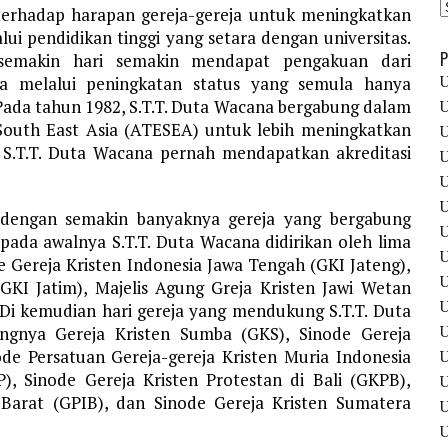
 terhadap harapan gereja-gereja untuk meningkatkan
i pendidikan tinggi yang setara dengan universitas.
P
 semakin hari semakin mendapat pengakuan dari
U
ta melalui peningkatan status yang semula hanya
 Pada tahun 1982, S.T.T. Duta Wacana bergabung dalam
U
 South East Asia (ATESEA) untuk lebih meningkatkan
U
, S.T.T. Duta Wacana pernah mendapatkan akreditasi
U
U
U
engan semakin banyaknya gereja yang bergabung
U
pada awalnya S.T.T. Duta Wacana didirikan oleh lima
U
de Gereja Kristen Indonesia Jawa Tengah (GKI Jateng),
U
GKI Jatim), Majelis Agung Greja Kristen Jawi Wetan
U
. Di kemudian hari gereja yang mendukung S.T.T. Duta
U
gnya Gereja Kristen Sumba (GKS), Sinode Gereja
ode Persatuan Gereja-gereja Kristen Muria Indonesia
U
), Sinode Gereja Kristen Protestan di Bali (GKPB),
 Barat (GPIB), dan Sinode Gereja Kristen Sumatera
U