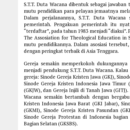
S.T.T. Duta Wacana dibentuk sebagai jawaban
mutu pendidikan para pelayan jemaatnya melalu
Dalam perjalanannya, S.T.T. Duta Wacana
pemerintah. Pengakuan pemerintah itu nya
“terdaftar”, pada tahun 1983 menjadi “diakui”.
The Assosiation for Theological Education in
mutu pendidikannya. Dalam asosiasi tersebut
dengan peringkat terbaik di Asia Tenggara.
Gereja semakin memperkokoh dukungannya d
menjadi pendukung S.T.T. Duta Wacana. Kalau 
gereja: Sinode Gereja Kristen Jawa (GKJ), Sino
Sinode Gereja Kristen Indonesia Jawa Timur (
(GKJW), dan Gereja Injili di Tanah Jawa (GITJ)
Wacana semakin bertambah dengan bergabun
Kristen Indonesia Jawa Barat (GKI Jabar), Sin
(GKMI), Sinode Gereja Kristen Pasundan (GKP
Sinode Gereja Protestan di Indonesia bagian
Bagian Selatan (GKSBS).