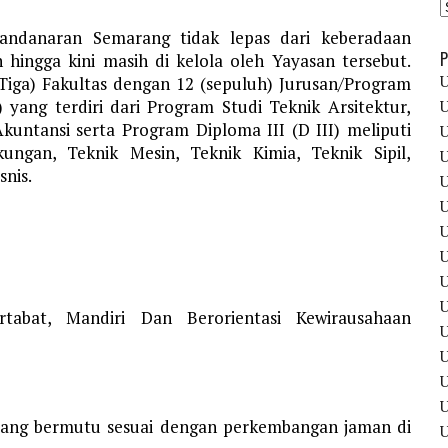
Pandanaran Semarang tidak lepas dari keberadaan
P
hingga kini masih di kelola oleh Yayasan tersebut.
U
Tiga) Fakultas dengan 12 (sepuluh) Jurusan/Program
 yang terdiri dari Program Studi Teknik Arsitektur,
U
kuntansi serta Program Diploma III (D III) meliputi
U
ungan, Teknik Mesin, Teknik Kimia, Teknik Sipil,
U
nis.
U
U
U
U
U
U
tabat, Mandiri Dan Berorientasi Kewirausahaan
U
U
U
ang bermutu sesuai dengan perkembangan jaman di