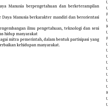
U
a Manusia berpengetahuan dan berketerampilan
U
P
ya Manusia berkarakter mandiri dan berorientasi
engembangan ilmu pengetahuan, teknologi dan seni
U
as hidup masyarakat
P
gai mitra pemerintah, dalam bentuk partisipasi yang
U
erbaikan kehidupan masyarakat.
U
U
U
U
U