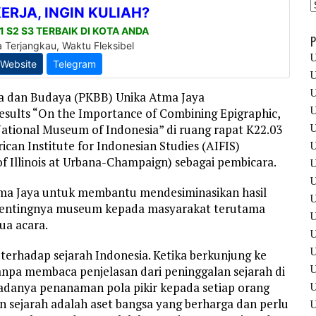
P
U
U
U
sa dan Budaya (PKBB) Unika Atma Jaya
U
sults “On the Importance of Combining Epigraphic,
U
 National Museum of Indonesia” di ruang rapat K22.03
ican Institute for Indonesian Studies (AIFIS)
U
of Illinois at Urbana-Champaign) sebagai pembicara.
U
U
Atma Jaya untuk membantu mendesiminasikan hasil
U
an pentingnya museum kepada masyarakat terutama
U
ua acara.
U
U
 terhadap sejarah Indonesia. Ketika berkunjung ke
npa membaca penjelasan dari peninggalan sejarah di
U
danya penanaman pola pikir kepada setiap orang
n sejarah adalah aset bangsa yang berharga dan perlu