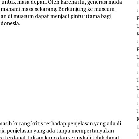
a untuk masa depan. Oleh karena itu, generasi muda
U
memahami masa sekarang. Berkunjung ke museum
U
an di museum dapat menjadi pintu utama bagi
P
donesia.
U
P
U
U
U
U
masih kurang kritis terhadap penjelasan yang ada di
U
aja penjelasan yang ada tanpa mempertanyakan
U
a terdapat tulisan kuno dan seringkali tidak dapat