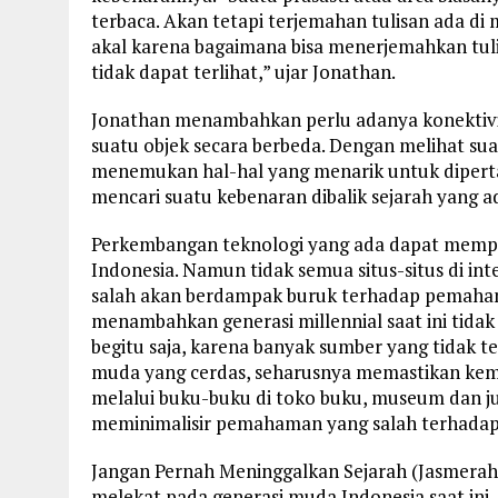
terbaca. Akan tetapi terjemahan tulisan ada di
akal karena bagaimana bisa menerjemahkan tuli
tidak dapat terlihat,” ujar Jonathan.
Jonathan menambahkan perlu adanya konektivita
suatu objek secara berbeda. Dengan melihat sua
menemukan hal-hal yang menarik untuk dipertan
mencari suatu kebenaran dibalik sejarah yang a
Perkembangan teknologi yang ada dapat mempe
Indonesia. Namun tidak semua situs-situs di int
salah akan berdampak buruk terhadap pemahama
menambahkan generasi millennial saat ini tidak
begitu saja, karena banyak sumber yang tidak te
muda yang cerdas, seharusnya memastikan kemba
melalui buku-buku di toko buku, museum dan jur
meminimalisir pemahaman yang salah terhadap 
Jangan Pernah Meninggalkan Sejarah (Jasmerah
melekat pada generasi muda Indonesia saat ini.