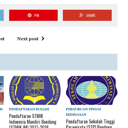
PIN
SHARE
st
Next post
AH
PENDAFTARAN KULIAH
PERGURUAN TINGGI
KEDINASAN
Pendaftaran STMIK
Pendaftaran Sekolah Tinggi
Indonesia Mandiri Bandung
Parawisata (STP) Bandung
(STMIK IM) 2017-2018