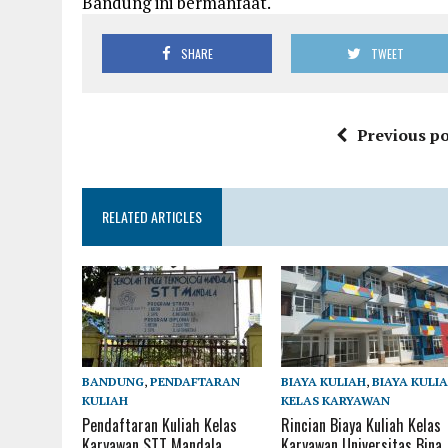
Bandung ini bermanfaat.
SHARE
TWEET
Previous po
RELATED ARTICLES
BANDUNG
,
PENDAFTARAN
BIAYA KULIAH
,
BIAYA KULI
KULIAH
KELAS KARYAWAN
Pendaftaran Kuliah Kelas
Rincian Biaya Kuliah Kelas
Karyawan STT Mandala
Karyawan Universitas Bina