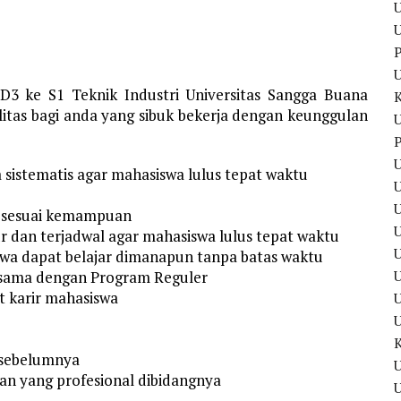
U
U
P
D3 ke S1 Teknik Industri Universitas Sangga Buana
itas bagi anda yang sibuk bekerja dengan keunggulan
U
P
U
a sistematis agar mahasiswa lulus tepat waktu
U
ur sesuai kemampuan
ur dan terjadwal agar mahasiswa lulus tepat waktu
U
iswa dapat belajar dimanapun tanpa batas waktu
U
g sama dengan Program Reguler
t karir mahasiswa
 sebelumnya
U
an yang profesional dibidangnya
U