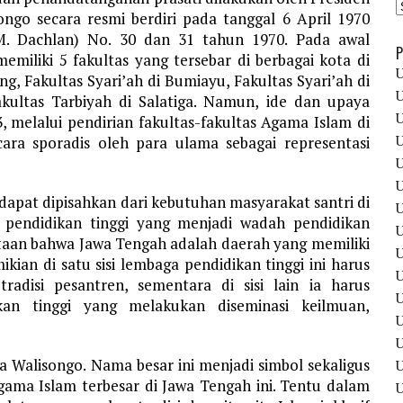
ngo secara resmi berdiri pada tanggal 6 April 1970
M. Dachlan) No. 30 dan 31 tahun 1970. Pada awal
P
emiliki 5 fakultas yang tersebar di berbagai kota di
U
, Fakultas Syari’ah di Bumiayu, Fakultas Syari’ah di
U
kultas Tarbiyah di Salatiga. Namun, ide dan upaya
U
, melalui pendirian fakultas-fakultas Agama Islam di
U
ara sporadis oleh para ulama sebagai representasi
U
U
apat dipisahkan dari kebutuhan masyarakat santri di
U
 pendidikan tinggi yang menjadi wadah pendidikan
U
ataan bahwa Jawa Tengah adalah daerah yang memiliki
U
kian di satu sisi lembaga pendidikan tinggi ini harus
U
adisi pesantren, sementara di sisi lain ia harus
U
an tinggi yang melakukan diseminasi keilmuan,
U
a Walisongo. Nama besar ini menjadi simbol sekaligus
U
agama Islam terbesar di Jawa Tengah ini. Tentu dalam