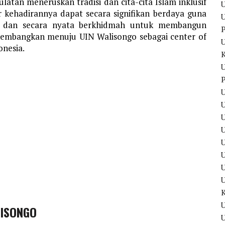
latan meneruskan tradisi dan cita-cita Islam inklusif
U
r kehadirannya dapat secara signifikan berdaya guna
U
a dan secara nyata berkhidmah untuk membangun
P
ikembangkan menuju UIN Walisongo sebagai center of
onesia.
U
P
U
U
U
U
U
LISONGO
U