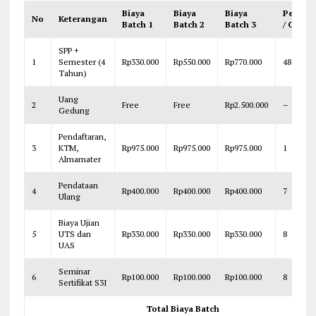
Biaya
Biaya
Biaya
Pembay
No
Keterangan
Batch 1
Batch 2
Batch 3
/ Cicila
SPP +
1
Semester (4
Rp330.000
Rp550.000
Rp770.000
48
Tahun)
Uang
2
Free
Free
Rp2.500.000
–
Gedung
Pendaftaran,
3
KTM,
Rp975.000
Rp975.000
Rp975.000
1
Almamater
Pendataan
4
Rp400.000
Rp400.000
Rp400.000
7
Ulang
Biaya Ujian
5
UTS dan
Rp330.000
Rp330.000
Rp330.000
8
UAS
Seminar
6
Rp100.000
Rp100.000
Rp100.000
8
Sertifikat S3I
Total Biaya Batch