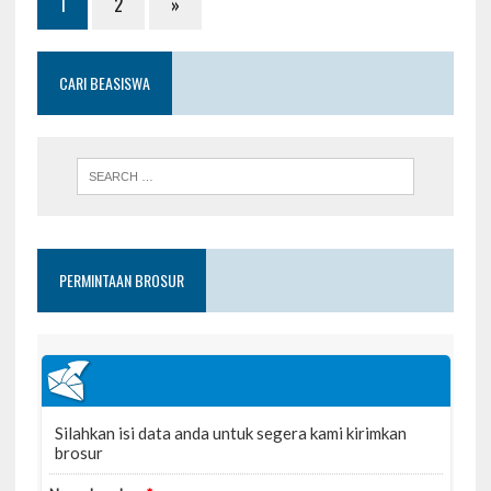
1
2
»
CARI BEASISWA
PERMINTAAN BROSUR